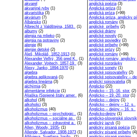
akvarel
anglická poézia
(3)
akvarijné ryby
(1)
Anglická próza
(1)
akvaristika
(3)
anglická próza
(>99)
akvárium
(7)
Anglická próza, anglicky pí
Albánsko
(1)
anglická romány
(3)
Albrecht z Valdštejna, 1583..
(1)
anglické príbehy
(2)
albumy
(2)
anglické drámy
alergia na mlieko
(1)
anglické novely
(1)
alergia na potraviny
(2)
anglické poviedky
(2)
alergie
(6)
anglické príbehy
(>99)
alergie detské
(2)
anglické prózy
(2)
Aleš, Mikoláš, 1852-1913
(1)
anglické romány
(>99)
Alexander Veľký, 356 pred K..
(1)
Anglické romány, anglicky 
Alexander, Vojtech, 1857-19..
(3)
anglické rozprávky
Alexy, Janko, 1894-1970
(1)
anglické sonety
(1)
algebra
anglické spisovateľky
(2)
algebra aplikovaná
(1)
anglické spisovateľky -- de
algebra lineárna
(3)
anglickí spisovatelia
(3)
alchýmia
(2)
Anglicko
(22)
alimentárne infekcie
(1)
Anglicko -- 15.-16. stor.
(2)
Aljaška (Spojené štáty amer..
(6)
Anglicko -- 19.-20. stor
(1)
alkohol
(18)
Anglicko -- dejiny
(1)
alkoholici
(3)
Anglicko -- dejiny -- 12. s..
alkoholizmus
(40)
Anglicko -- dejiny -- 16. s..
alkoholizmus -- psychologic..
(1)
Anglicko-dejiny
(1)
alkoholizmus -- sociálne as..
(1)
anglicko-slovenské slovní
alkoholizmus -- zdravotné a..
(1)
anglický jazyk
(1)
Allen, Woody, 1935-
(1)
anglicky písaná poézia
(1)
Allende, Salvador, 1908-1973
(1)
anglicky písané príbehy
(4)
Allilujeva, Svetlana Josifo..
(1)
anglicky písané romány