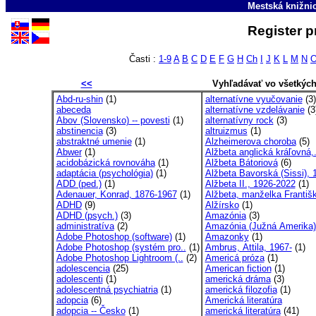
Mestská knižni
Register p
Časti :
1-9
A
B
C
D
E
F
G
H
Ch
I
J
K
L
M
N
<<
Vyhľadávať vo všetkýc
Abd-ru-shin
(1)
alternatívne vyučovanie
(3)
abeceda
alternatívne vzdelávanie
(3
Abov (Slovensko) -- povesti
(1)
alternatívny rock
(3)
abstinencia
(3)
altruizmus
(1)
abstraktné umenie
(1)
Alzheimerova choroba
(5)
Abwer
(1)
Alžbeta anglická kráľovná,.
acidobázická rovnováha
(1)
Alžbeta Bátoriová
(6)
adaptácia (psychológia)
(1)
Alžbeta Bavorská (Sissi), 1
ADD (ped.)
(1)
Alžbeta II., 1926-2022
(1)
Adenauer, Konrad, 1876-1967
(1)
Alžbeta, manželka Františk
ADHD
(9)
Alžírsko
(1)
ADHD (psych.)
(3)
Amazónia
(3)
administratíva
(2)
Amazónia (Južná Amerika)
Adobe Photoshop (software)
(1)
Amazonky
(1)
Adobe Photoshop (systém pro..
(1)
Ambrus, Attila, 1967-
(1)
Adobe Photoshop Lightroom (..
(2)
Americá próza
(1)
adolescencia
(25)
American fiction
(1)
adolescenti
(1)
americká dráma
(3)
adolescentná psychiatria
(1)
americká filozofia
(1)
adopcia
(6)
Americká literatúra
adopcia -- Česko
(1)
americká literatúra
(41)