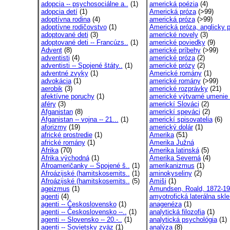
adopcia -- psychosociálne a..
(1)
americká poézia
(4)
adopcia detí
(1)
Americká próza
(>99)
adoptívna rodina
(4)
americká próza
(>99)
adoptívne rodičovstvo
(1)
Americká próza, anglicky p
adoptované deti
(3)
americké novely
(3)
adoptované deti -- Francúzs..
(1)
americké poviedky
(9)
Advent
(8)
americké príbehy
(>99)
adventisti
(4)
americké próza
(2)
adventisti -- Spojené štáty..
(1)
americké prózy
(2)
adventné zvyky
(1)
Americké romány
(1)
advokácia
(1)
americké romány
(>99)
aerobik
(3)
americké rozprávky
(21)
afektívne poruchy
(1)
americké výtvarné umenie -
aféry
(3)
americkí Slováci
(2)
Afganistan
(8)
americkí speváci
(2)
Afganistan -- vojna -- 21...
(1)
americkí spisovatelia
(6)
aforizmy
(19)
americký dolár
(1)
africké prostredie
(1)
Amerika
(51)
africké romány
(1)
Amerika Južná
Afrika
(70)
Amerika latinská
(5)
Afrika východná
(1)
Amerika Severná
(4)
Afroameričanky -- Spojené š..
(1)
amerikanizmus
(1)
Afroázijské (hamitskosemits..
(1)
aminokyseliny
(2)
Afroázijské (hamitskosemits..
(5)
Amiši
(1)
ageizmus
(1)
Amundsen, Roald, 1872-1
agenti
(4)
amyotrofická laterálna skle
agenti -- Československo
(1)
anagenéza
(1)
agenti -- Československo --..
(1)
analytická filozofia
(1)
agenti -- Slovensko -- 20.-..
(1)
analytická psychológia
(1)
agenti -- Sovietsky zväz
(1)
analýza
(8)