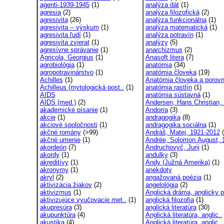
agenti-1939-1945
(1)
analýza dát
(1)
agresia
(2)
analýza filozofická
(2)
agresivita
(26)
analýza funkcionálna
(1)
agresivita -- výskum
(1)
analýza matematická
(1)
agresivita ľudí
(1)
analýza potravín
(1)
agresivita zvierat
(1)
analýzy
(5)
agresívne správanie
(1)
anarchizmus
(2)
Agricola, Georgius
(1)
Anasoft litera
(7)
agrobiológia
(1)
anatómia
(34)
agropotravinárstvo
(1)
anatómia človeka
(19)
Achilles
(1)
Anatómia človeka a porovn
Achilleus (mytologická post..
(1)
anatómia rastlín
(1)
AIDS
anatómia sústavná
(1)
AIDS (med.)
(2)
Andersen, Hans Christian, 
akademické písanie
(1)
Andorra
(3)
akcie
(1)
andragogika
(8)
akciové spoločnosti
(1)
andragogika sociálna
(1)
akčné romány
(>99)
Andráš, Matej, 1921-2012
(
akčné umenie
(1)
Andrée, Solomon August, 1
akordeón
(7)
Andruchovyč, Jurij
(1)
akordy
(1)
andulky
(3)
akreditívy
(1)
Andy (Južná Amerika)
(1)
akronymy
(1)
anekdoty
akryl
(2)
angažovaná poézia
(1)
aktivizácia žiakov
(2)
angelológia
(2)
aktivizmus
(1)
Anglická dráma, anglicky pí
aktivizujúce vyučovacie met..
(1)
anglická filozofia
(1)
akupresúra
(3)
anglická literatúra
(30)
akupunktúra
(4)
Anglická literatúra, anglic..
akustika
(4)
Anglická literatúra, anglic..