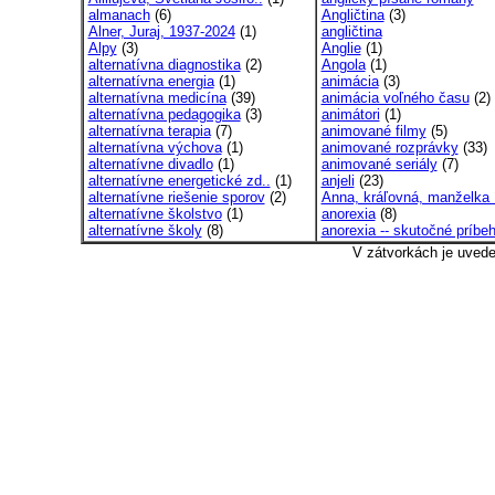
almanach
(6)
Angličtina
(3)
Alner, Juraj, 1937-2024
(1)
angličtina
Alpy
(3)
Anglie
(1)
alternatívna diagnostika
(2)
Angola
(1)
alternatívna energia
(1)
animácia
(3)
alternatívna medicína
(39)
animácia voľného času
(2)
alternatívna pedagogika
(3)
animátori
(1)
alternatívna terapia
(7)
animované filmy
(5)
alternatívna výchova
(1)
animované rozprávky
(33)
alternatívne divadlo
(1)
animované seriály
(7)
alternatívne energetické zd..
(1)
anjeli
(23)
alternatívne riešenie sporov
(2)
Anna, kráľovná, manželka 
alternatívne školstvo
(1)
anorexia
(8)
alternatívne školy
(8)
anorexia -- skutočné príbe
V zátvorkách je uved